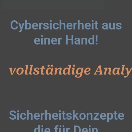
Cybersicherheit aus
einer Hand!
v
o
l
l
s
t
ä
n
d
i
g
e
A
n
a
l
Sicherheitskonzepte
die für Dein